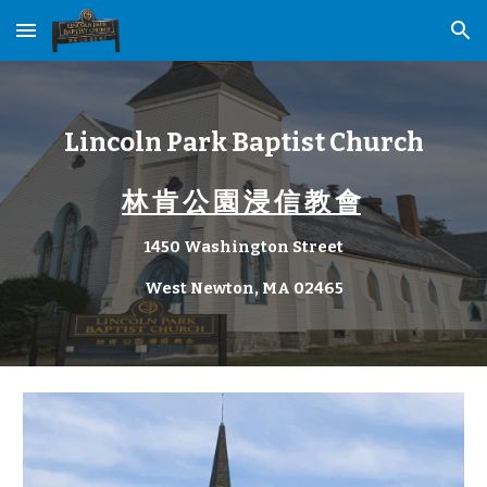
Skip to main content
Skip to navigation
Lincoln
Park
Baptist
Church
林 肯 公 園 浸 信 教 會
1
450 Washington Street
West Newton, MA 02465