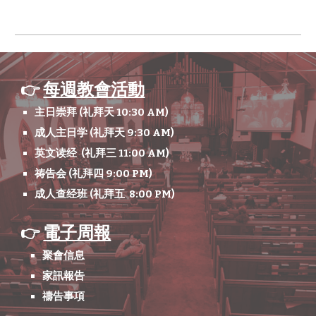
每週教會活動
👉
主日崇拜 (礼拜天 10:30 AM)
成人主日学 (礼拜天 9:30 AM)
英文读经 (
礼拜三
11
:00
A
M)
祷告会 (礼拜四 9:00 PM)
成人查经班 (礼拜五 8:00 PM)
電子周報
👉
聚會信息
家訊報告
禱告事項