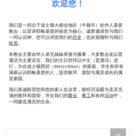
欢迎您！
我们是一间位于波士顿大都会地区（牛顿市）的华人基督
教会，以宣讲耶稣基督的福音为核心。诚挚邀请您与我们
一同认识神。您可以浏览我们的
历史
，也欢迎随时与我们
联系
。
本教会主要由华人弟兄姊妹承接与服事，大多数会友以普
通话为主要语言。我们的主日崇拜以中文（普通话）进
行，为在波士顿西郊（MetroWest）的家庭、学生和所有
渴慕认识耶稣基督的人，提供敬拜、团契与属灵成长的属
灵家园。
我们真诚盼望您和您的家人在这里，能经历温暖与圣灵充
满的敬拜和团契，并在我们的
聚会
、
事工
和各样
活动
中，
一同建造属灵的生命。