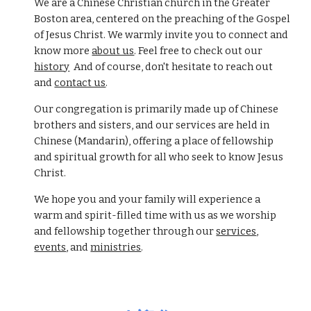
We are a Chinese Christian church in the Greater
Boston area, centered on the preaching of the Gospel
of Jesus Christ. We warmly in
vite you to connect and
know more
about us
.
Feel free to check out our
history
And of course,
don't hesitate
to reach out
and
contact us
.
Our congregation is primarily made up of Chinese
brothers and sisters, and our services are held in
Chinese (Mandarin), offering a place of fellowship
and spiritual growth for all who seek to know Jesus
Christ.
We hope you and your family will
experience
a
warm and spirit-filled
time
with us as we
wo
rshi
p
and fellowship together
through
our
services
,
events
, and
ministries
.