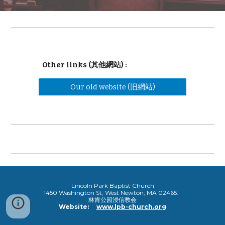
Other links (其他網站) :
Our old website (旧網站)
Lincoln
Park
Baptist
Church
1450 Washington St, West Newton, MA 02465.
林肯公园浸信教会
Website:
www.lpb-church.org