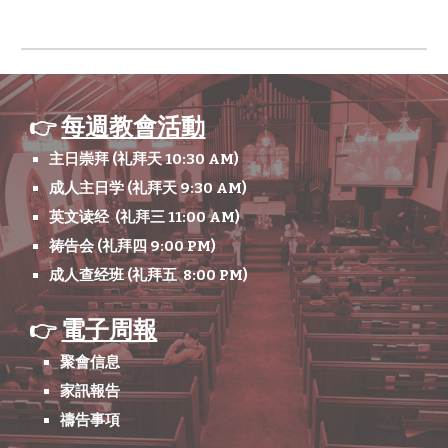
每週教會活動
👉
主日崇拜 (礼拜天 10:30 AM)
成人主日学 (礼拜天 9:30 AM)
英文读经 (
礼拜三
11
:00
A
M)
祷告会 (礼拜四 9:00 PM)
成人查经班 (礼拜五 8:00 PM)
電子周報
👉
聚會信息
家訊報告
禱告事項