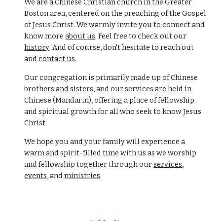
We are a Chinese Christian church in the Greater
Boston area, centered on the preaching of the Gospel
of Jesus Christ. We warmly in
vite you to connect and
know more
about us
.
Feel free to check out our
history
And of course,
don't hesitate
to reach out
and
contact us
.
Our congregation is primarily made up of Chinese
brothers and sisters, and our services are held in
Chinese (Mandarin), offering a place of fellowship
and spiritual growth for all who seek to know Jesus
Christ.
We hope you and your family will
experience
a
warm and spirit-filled
time
with us as we
wo
rshi
p
and fellowship together
through
our
services
,
events
, and
ministries
.