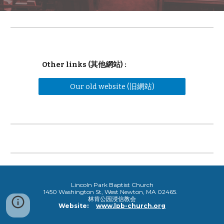
Other links (其他網站) :
Our old website (旧網站)
Lincoln
Park
Baptist
Church
1450 Washington St, West Newton, MA 02465.
林肯公园浸信教会
Website:
www.lpb-church.org