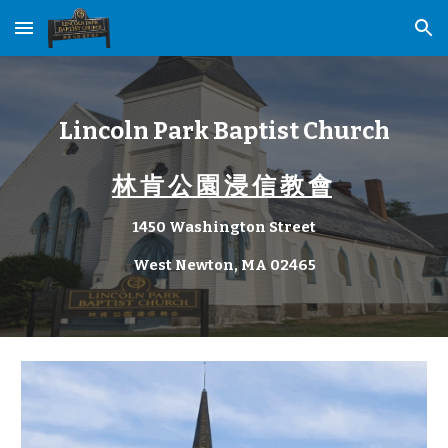
Skip to main content
Skip to navigation
Lincoln
Park
Baptist
Church
林 肯 公 園 浸 信 教 會
1
450 Washington Street
West Newton, MA 02465