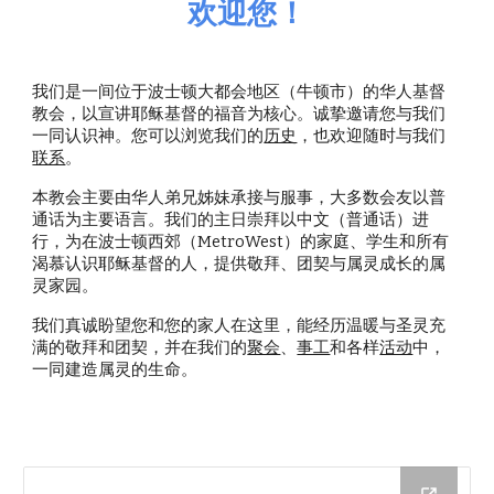
欢迎您！
我们是一间位于波士顿大都会地区（牛顿市）的华人基督
教会，以宣讲耶稣基督的福音为核心。诚挚邀请您与我们
一同认识神。您可以浏览我们的
历史
，也欢迎随时与我们
联系
。
本教会主要由华人弟兄姊妹承接与服事，大多数会友以普
通话为主要语言。我们的主日崇拜以中文（普通话）进
行，为在波士顿西郊（MetroWest）的家庭、学生和所有
渴慕认识耶稣基督的人，提供敬拜、团契与属灵成长的属
灵家园。
我们真诚盼望您和您的家人在这里，能经历温暖与圣灵充
满的敬拜和团契，并在我们的
聚会
、
事工
和各样
活动
中，
一同建造属灵的生命。